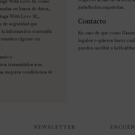
dings With Love SL como
jurisdicción españolas.
adas en bases de datos,
dings With Love SL,
Contacto
 y de seguridad que
de la información contenida
En caso de que como Usuari
normativa vigente en
legales o quieres hacer cu
puedes escribir a hello@t
ario e
tos transmitidos son
las mejores condiciones de
NEWSLETTER
ENCUÉN