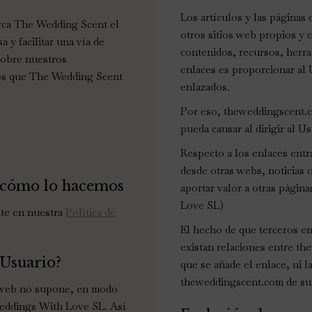
Los artículos y las páginas
rca The Wedding Scent el
otros sitios web propios y
 y facilitar una vía de
contenidos, recursos, herram
sobre nuestros
enlaces es proporcionar al U
ios que The Wedding Scent
enlazados.
Por eso, theweddingscent.c
pueda causar al dirigir al U
Respecto a los enlaces entr
desde otras webs, noticias 
 cómo lo hacemos
aportar valor a otras págin
Love SL)
nte en nuestra
Política de
El hecho de que terceros e
existan relaciones entre the
 Usuario?
que se añade el enlace, ni 
theweddingscent.com de sus
a web no supone, en modo
Weddings With Love SL. Así