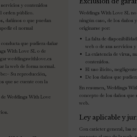
Exclusión de garan
 servicios y contenidos
el orden público.
Weddings With Love SL no o
tos, dañinos o que puedan
ningún caso, de los daños y
mpedir el normal
originarse por:
La falta de disponibilid
 conducta que pudiera dañar
web o de sus servicios y
ings With Love SL o de
La existencia de virus, 
argar weddingswithlove.es
contenidos.
zar la web de forma normal.
El uso ilícito, negligent
íbe:– Su reproducción,
De los daños que pudiera
nos que se cuente con la
En resumen, Weddings With
concepto de los daños que s
or de Weddings With Love
web.
rios.
Ley aplicable y ju
Con carácter general, las r
respecto al uso de la web, 