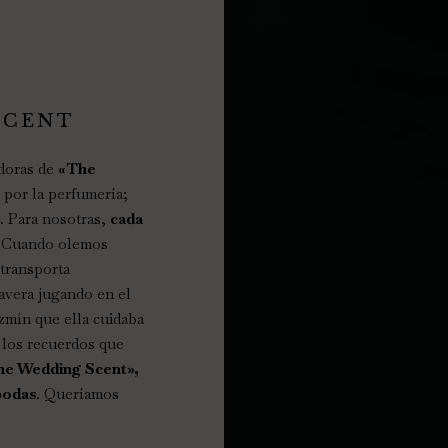
SCENT
adoras de
«The
n por la perfumería;
. Para nosotras,
cada
. Cuando olemos
transporta
mavera jugando en el
azmín que ella cuidaba
 los recuerdos que
he Wedding Scent»,
bodas
. Queríamos