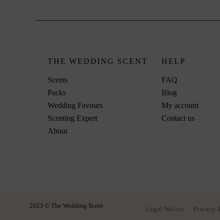
THE WEDDING SCENT
HELP
Scents
FAQ
Packs
Blog
Wedding Favours
My account
Scenting Expert
Contact us
About
2023 © The Wedding Scent
Legal Notice
Privacy 