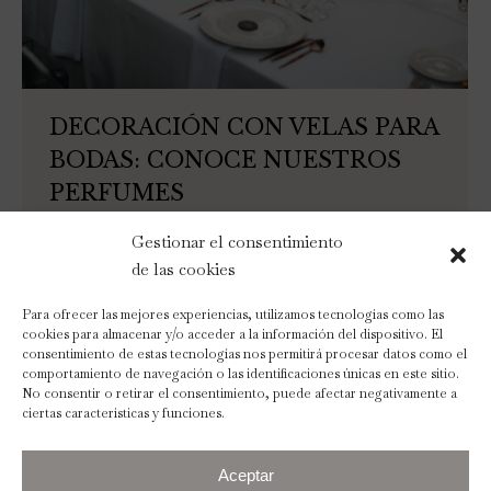
DECORACIÓN CON VELAS PARA
BODAS: CONOCE NUESTROS
PERFUMES
Blog
Por
Ana Pineda
02/02/2025
Deja un comentario
Gestionar el consentimiento
Decoración con velas para bodas: conoce nuestros
de las cookies
perfumes ¡Hola! Si estás en modo boda total (o
Para ofrecer las mejores experiencias, utilizamos tecnologías como las
ayudando a alguien a planearla), seguramente ya
cookies para almacenar y/o acceder a la información del dispositivo. El
sabes que los detalles son los que hacen la
consentimiento de estas tecnologías nos permitirá procesar datos como el
diferencia. Hoy queremos hablarte de un truco
comportamiento de navegación o las identificaciones únicas en este sitio.
No consentir o retirar el consentimiento, puede afectar negativamente a
infalible para darle magia a cualquier boda: ¡las velas
ciertas características y funciones.
para bodas! Pero no cualquier vela, hablamos…
Aceptar