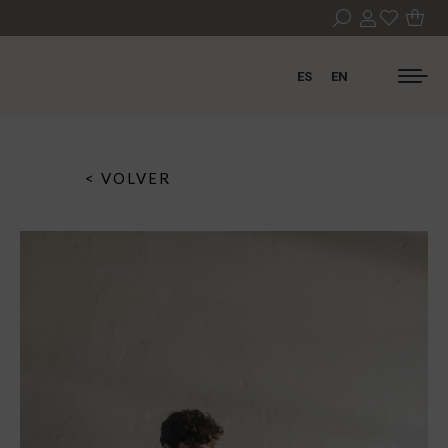
ES
EN
< VOLVER