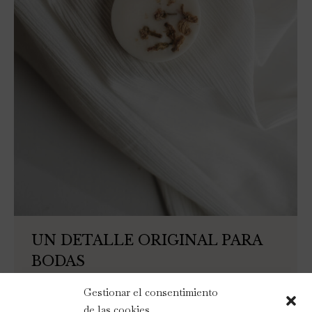
UN DETALLE ORIGINAL PARA
BODAS
Blog
Por
The Wedding Scent
19/09/2022
Gestionar el consentimiento
En The Wedding Scent hemos creado un servicio
de las cookies