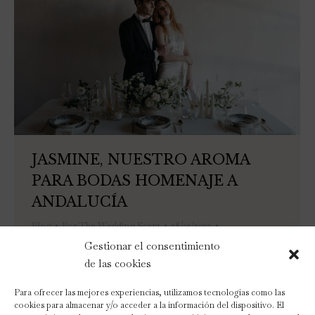
JASMINE, NUESTRO AROMA
PARA BODAS HOMENAJE A
ANDALUCÍA
Blog
Por
The Wedding Scent
28/02/2023
Deja un comentario
Gestionar el consentimiento
Jasmine, nuestro aroma para bodas homenaje a
de las cookies
Andalucía Aromatizar una boda con la flor de
Para ofrecer las mejores experiencias, utilizamos tecnologías como las
Andalucía. Hoy, 28 de febrero, no podemos evitar
cookies para almacenar y/o acceder a la información del dispositivo. El
hacerle un homenaje a Andalucía, nuestra tierra.