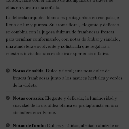
Cotton, nace con el anhelo de acompañaros a través de
ellas en vuestro día soñado.
La delicada orquídea blanca es protagonista en ese paisaje
lleno de luz y pureza. Su aroma floral, elegante y delicado,
se combina con la jugosa dulzura de frambuesas frescas
para terminar conformando, con notas de ámbar y sándalo,
una atmósfera envolvente y sofisticada que regalará a
vuestros invitados una exclusiva experiencia olfativa.
Notas de salida
: Dulce y floral; una nota dulce de
frescas frambuesas junto a los matices herbales y verdes
de la violeta.
Notas corazón
: Elegante y delicada; la luminosidad y
suavidad de la orquídea blanca es protagonista en una
atmósfera envolvente.
Notas de fondo
: Dulces y cálidas; afrutado almizcle se