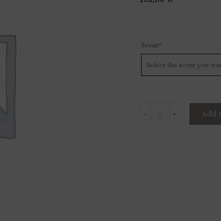
Scent
*
Add t