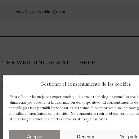
2023 © The Wedding Scent
THE WEDDING SCENT
HELP
Scents
FAQ
Gestionar el consentimiento de las cookies
Packs
Blog
Wedding Favours
My account
Para ofrecer las mejores experiencias, utilizamos tecnologías como las cook
almacenar y/o acceder a la información del dispositivo. El consentimiento de
Scenting Expert
Contact us
tecnologías nos permitirá procesar datos como el comportamiento de naveg
identificaciones únicas en este sitio. No consentir o retirar el consentimien
About
afectar negativamente a ciertas características y funciones.
Aceptar
Denegar
Ver prefe