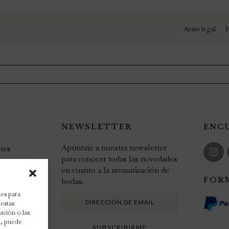
Aviso legal
P
NEWSLETTER
ENC
Apúntate a nuestra newsletter
tes
para conocer todas las novedades
en cuanto a la aromatización de
FOR
bodas.
ies para
 estas
ación o las
to, puede