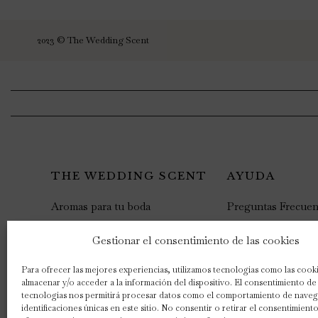
2023 © The Wedding Scent
THE WEDDING SCENT
AYUDA
Aromas para tu boda
Preguntas Frecuen
Packs de aromatización
Blog
Gestionar el consentimiento de las cookies
Productos
Mi Perfil
Para ofrecer las mejores experiencias, utilizamos tecnologías como las cook
Experto en aromatización
Contacto
almacenar y/o acceder a la información del dispositivo. El consentimiento de
tecnologías nos permitirá procesar datos como el comportamiento de naveg
Nuestra historia
identificaciones únicas en este sitio. No consentir o retirar el consentimien