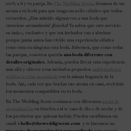
100% a ti y tu pareja. En
The Wedding Scent
, dotamos de un
aroma a tu boda para que tenga un sello olfativo que todos
recuerden. ¿Has asistido alguna vez a una boda que
estuviese aromatizada? ¡Eureka! Ya sabes que este servicio
es único, exclusivo y que tus invitados van a alucinar
porque jamás antes han vivido una experiencia olfativa
como esta en ninguna otra boda. Sabemos, que como todas
las parejas, vosotros queréis
una boda diferente con
detalles originales.
Además, puedes llevar esta experiencia
más allá y ofrecer a tus invitados pequeños
ambientadores
sólidos o velas aromáticas
con la misma fragancia de la
boda. Así, cada vez que huelan ese aroma en casa, revivirán
los momentos compartidos en tu boda.
En The Wedding Scent contamos con diferentes
packs de
aromatización
en función a si te casa de día o de noche y de
los productos que quieras incluir. Puedes escribirnos un
email a
hello@theweddigscent.com
y te hacemos un
proyecto de aromatización personalizado
para vuestra